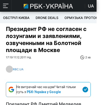
UA
ОБСТРІЛ КИЄВА
DRONE DEALS
ОРМУЗЬКА ПРОТОКА
Президент РФ не согласен с
лозунгами и заявлениями,
озвученными на Болотной
площади в Москве
17:19 11.12.2011 Нд
2 хв
RBC.UA
Не витрачай час на шум! Читай тільки
суть з
РБК-Україна у Google
Президент РФ Дмитрий Медведев