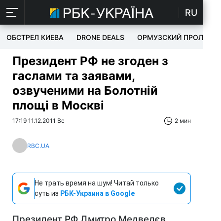
RU
ОБСТРЕЛ КИЕВА
DRONE DEALS
ОРМУЗСКИЙ ПРОЛИВ
Президент РФ не згоден з
гаслами та заявами,
озвученими на Болотній
площі в Москві
17:19 11.12.2011 Вс
2 мин
RBC.UA
Не трать время на шум! Читай только
суть из
РБК-Украина в Google
Президент РФ Дмитро Медведєв