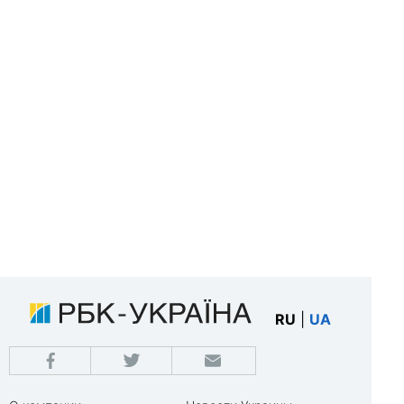
RU
|
UA