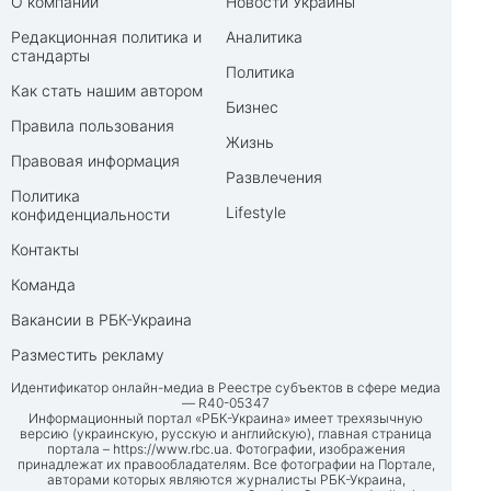
О компании
Новости Украины
Редакционная политика и
Аналитика
стандарты
Политика
Как стать нашим автором
Бизнес
Правила пользования
Жизнь
Правовая информация
Развлечения
Политика
Lifestyle
конфиденциальности
Контакты
Команда
Вакансии в РБК-Украина
Разместить рекламу
Идентификатор онлайн-медиа в Реестре субъектов в сфере медиа
— R40-05347
Информационный портал «РБК-Украина» имеет трехязычную
версию (украинскую, русскую и английскую), главная страница
портала –
https://www.rbc.ua
. Фотографии, изображения
принадлежат их правообладателям. Все фотографии на Портале,
авторами которых являются журналисты РБК-Украина,