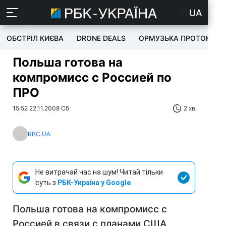
UA
ОБСТРІЛ КИЄВА
DRONE DEALS
ОРМУЗЬКА ПРОТОКА
Польша готова на
компромисс с Россией по
ПРО
15:52 22.11.2008 Сб
2 хв
RBC.UA
Не витрачай час на шум! Читай тільки
суть з
РБК-Україна у Google
Польша готова на компромисс с
Россией в связи с планами США