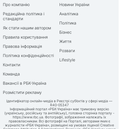
Про компанію
Новини України
Редакційна політика і
Аналітика
стандарти
Політика
Як стати нашим автором
Бізнес
Правила користування
Життя
Правова інформація
Розваги
Політика конфіденційності
Lifestyle
Контакти
Команда
Вакансії в РБК-Україна
Розмістити рекламу
Ідентифікатор онлайн-медіа в Реєстрі суб’єктів у сфері медіа —
R40-05347
Інформаційний портал «РБК-Україна» має тримовну версію
(українську, російську та англійську), головна сторінка порталу -
https://www.rbc.ua
. Фотографії, зображення належать їх
правовласникам. Всі фотографії на Порталі, авторами яких є
журналісти «РБК-Україна», розміщені на умовах ліцензії Creative