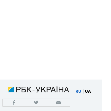
RU
|
UA