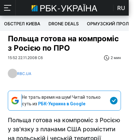
RU
ОБСТРЕЛ КИЕВА
DRONE DEALS
ОРМУЗСКИЙ ПРОЛИВ
Польща готова на компроміс
з Росією по ПРО
15:52 22.11.2008 Сб
2 мин
RBC.UA
Не трать время на шум! Читай только
суть из
РБК-Украина в Google
Польща готова на компроміс з Росією
у зв'язку з планами США розмістити
на польській і чеській території