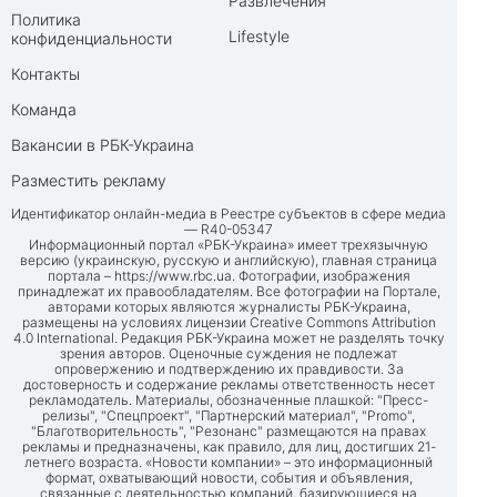
Развлечения
Политика
Lifestyle
конфиденциальности
Контакты
Команда
Вакансии в РБК-Украина
Разместить рекламу
Идентификатор онлайн-медиа в Реестре субъектов в сфере медиа
— R40-05347
Информационный портал «РБК-Украина» имеет трехязычную
версию (украинскую, русскую и английскую), главная страница
портала –
https://www.rbc.ua
. Фотографии, изображения
принадлежат их правообладателям. Все фотографии на Портале,
авторами которых являются журналисты РБК-Украина,
размещены на условиях лицензии Creative Commons Attribution
4.0 International. Редакция РБК-Украина может не разделять точку
зрения авторов. Оценочные суждения не подлежат
опровержению и подтверждению их правдивости. За
достоверность и содержание рекламы ответственность несет
рекламодатель. Материалы, обозначенные плашкой: "Пресс-
релизы", "Спецпроект", "Партнерский материал", "Promo",
"Благотворительность", "Резонанс" размещаются на правах
рекламы и предназначены, как правило, для лиц, достигших 21-
летнего возраста. «Новости компании» – это информационный
формат, охватывающий новости, события и объявления,
связанные с деятельностью компаний, базирующиеся на