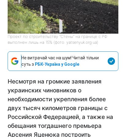
Проект по строительству "Стены" на границе с РФ
выполнен лишь на 15% (фото: yatsenyuk.org.ua)
Не витрачай час на шум! Читай тільки
суть з
РБК-Україна у Google
Несмотря на громкие заявления
украинских чиновников о
необходимости укрепления более
двух тысяч километров границы с
Российской Федерацией, а также на
обещания тогдашнего премьера
Арсения Яценюка построить