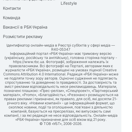
Lifestyle
Контакти
Команда
Вакансії в РБК-Україна
Розмістити рекламу
Ідентифікатор онлайн-медіа в Реєстрі суб’єктів у сфері медіа —
R40-05347
Інформаційний портал «РБК-Україна» має тримовну версію
(українську, російську та англійську), головна сторінка порталу -
https://www.rbc.ua
. Фотографії, зображення належать їх
правовласникам. Всі фотографії на Порталі, авторами яких є
журналісти «РБК-Україна», розміщені на умовах ліцензії Creative
Commons Attribution 4.0 International. Редакція «РБК-Україна» може
не поділяти точку зору авторів. Оціночні судження не підлягають
спростуванню та доведенню їх правдивості. За достовірність та
зміст реклами відповідальність несе рекламодавець. Матеріали,
позначені плашкою: «Прес-релізи», «Спецпроект», «Партнерський
матеріал», «Promo», «Благодійність», «Резонанс» розміщуються на
правах реклами і призначені, як правило, для осіб, які досягли 21-
річного віку. «Новини компанії» - це інформаційний формат, що
охоплює новини, події та оголошення, пов'язані з діяльністю
компаній, базуються на пресрелізах, які випускають самі
компанії, і за які редакція не несе відповідальність. Онлайн-медіа
«РБК-Україна» призначене для осіб віком від 21 року.
© ТОВ «УБТ», 2006-2026.