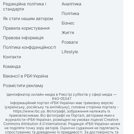
Редакційна політика і
Аналітика
стандарти
Політика
Як стати нашим автором
Бізнес
Правила користування
Життя
Правова інформація
Розваги
Політика конфіденційності
Lifestyle
Контакти
Команда
Вакансії в РБК-Україна
Розмістити рекламу
Ідентифікатор онлайн-медіа в Реєстрі суб’єктів у сфері медіа —
R40-05347
Інформаційний портал «РБК-Україна» має тримовну версію
(українську, російську та англійську), головна сторінка порталу -
https://www.rbc.ua
. Фотографії, зображення належать їх
правовласникам. Всі фотографії на Порталі, авторами яких є
журналісти «РБК-Україна», розміщені на умовах ліцензії Creative
Commons Attribution 4.0 International. Редакція «РБК-Україна» може
не поділяти точку зору авторів. Оціночні судження не підлягають
спростуванню та доведенню їх правдивості. За достовірність та