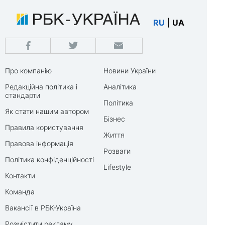
RU
|
UA
Про компанію
Новини України
Редакційна політика і
Аналітика
стандарти
Політика
Як стати нашим автором
Бізнес
Правила користування
Життя
Правова інформація
Розваги
Політика конфіденційності
Lifestyle
Контакти
Команда
Вакансії в РБК-Україна
Розмістити рекламу