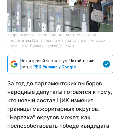
Корректировка границ одномандатных округов -
прерогатива Центральной избирательной комиссии
(Фото: Фото Дивеев Сергей/УНИАН)
Не витрачай час на шум! Читай тільки
суть з
РБК-Україна у Google
За год до парламентских выборов
народные депутаты готовятся к тому,
что новый состав ЦИК изменит
границы мажоритарных округов.
"Нарезка" округов может, как
поспособствовать победе кандидата