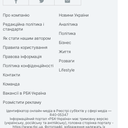
Про компанію
Новини України
Редакційна політика і
Аналітика
стандарти
Політика
Як стати нашим автором
Бізнес
Правила користування
Життя
Правова інформація
Розваги
Політика конфіденційності
Lifestyle
Контакти
Команда
Вакансії в РБК-Україна
Розмістити рекламу
Ідентифікатор онлайн-медіа в Реєстрі суб’єктів у сфері медіа —
R40-05347
Інформаційний портал «РБК-Україна» має тримовну версію
(українську, російську та англійську), головна сторінка порталу -
https://www.rbc.ua
. Фотографії, зображення належать їх