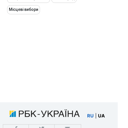
Місцеві вибори
RU
|
UA