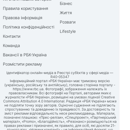
Бізнес
Правила користування
Життя
Правова інформація
Розваги
Політика конфіденційності
Lifestyle
Контакти
Команда
Вакансії в РБК-Україна
Розмістити рекламу
Ідентифікатор онлайн-медіа в Реєстрі суб’єктів у сфері медіа —
R40-05347
Інформаційний портал «РБК-Україна» має тримовну версію
(українську, російську та англійську), головна сторінка порталу -
https://www.rbc.ua
. Фотографії, зображення належать їх
правовласникам. Всі фотографії на Порталі, авторами яких є
журналісти «РБК-Україна», розміщені на умовах ліцензії Creative
Commons Attribution 4.0 International. Редакція «РБК-Україна» може
не поділяти точку зору авторів. Оціночні судження не підлягають
спростуванню та доведенню їх правдивості. За достовірність та
зміст реклами відповідальність несе рекламодавець. Матеріали,
позначені плашкою: «Прес-релізи», «Спецпроект», «Партнерський
матеріал», «Promo», «Благодійність», «Резонанс» розміщуються на
правах реклами і призначені, як правило, для осіб, які досягли 21-
річного віку. «Новини компанії» - це інформаційний формат, що