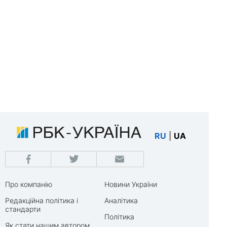
RU
|
UA
Про компанію
Новини України
Редакційна політика і
Аналітика
стандарти
Політика
Як стати нашим автором