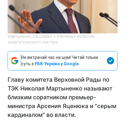
Мартыненко рассказал о ключевых вопросах
энергетического сектора
Не витрачай час на шум! Читай тільки
суть з
РБК-Україна у Google
Главу комитета Верховной Рады по
ТЭК Николая Мартыненко называют
близким соратником премьер-
министра Арсения Яценюка и "серым
кардиналом" во власти.