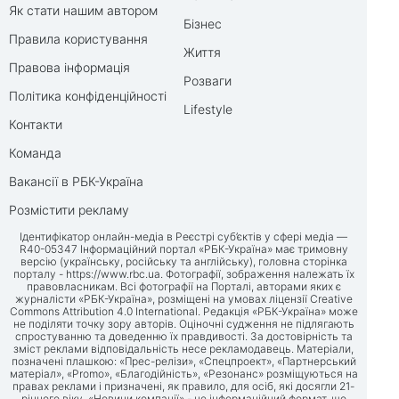
Як стати нашим автором
Бізнес
Правила користування
Життя
Правова інформація
Розваги
Політика конфіденційності
Lifestyle
Контакти
Команда
Вакансії в РБК-Україна
Розмістити рекламу
Ідентифікатор онлайн-медіа в Реєстрі суб’єктів у сфері медіа —
R40-05347 Інформаційний портал «РБК-Україна» має тримовну
версію (українську, російську та англійську), головна сторінка
порталу -
https://www.rbc.ua
. Фотографії, зображення належать їх
правовласникам. Всі фотографії на Порталі, авторами яких є
журналісти «РБК-Україна», розміщені на умовах ліцензії Creative
Commons Attribution 4.0 International. Редакція «РБК-Україна» може
не поділяти точку зору авторів. Оціночні судження не підлягають
спростуванню та доведенню їх правдивості. За достовірність та
зміст реклами відповідальність несе рекламодавець. Матеріали,
позначені плашкою: «Прес-релізи», «Спецпроект», «Партнерський
матеріал», «Promo», «Благодійність», «Резонанс» розміщуються на
правах реклами і призначені, як правило, для осіб, які досягли 21-
річного віку. «Новини компанії» - це інформаційний формат, що