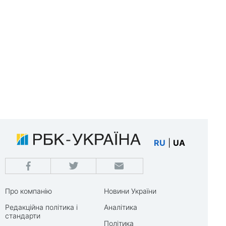
RU
|
UA
Про компанію
Новини України
Редакційна політика і
Аналітика
стандарти
Політика