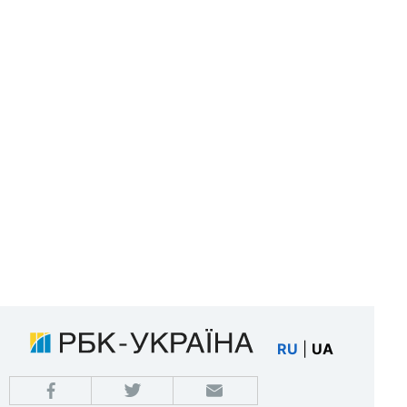
RU
|
UA