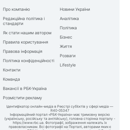
Про компанію
Новини України
Редакційна політика і
Аналітика
стандарти
Політика
Як стати нашим автором
Бізнес
Правила користування
Життя
Правова інформація
Розваги
Політика конфіденційності
Lifestyle
Контакти
Команда
Вакансії в РБК-Україна
Розмістити рекламу
Ідентифікатор онлайн-медіа в Реєстрі суб’єктів у сфері медіа —
R40-05347
Інформаційний портал «РБК-Україна» має тримовну версію
(українську, російську та англійську), головна сторінка порталу -
https://www.rbc.ua
. Фотографії, зображення належать їх
правовласникам. Всі фотографії на Порталі, авторами яких є