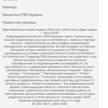
Команда
Вакансии в РБК-Украина
Разместить рекламу
Идентификатор онлайн-медиа в Реестре субъектов в сфере медиа
— R40-05347
Информационный портал «РБК-Украина» имеет трехязычную
версию (украинскую, русскую и английскую), главная страница
портала –
https://www.rbc.ua
. Фотографии, изображения
принадлежат их правообладателям. Все фотографии на Портале,
авторами которых являются журналисты РБК-Украина,
размещены на условиях лицензии Creative Commons Attribution
4.0 International. Редакция РБК-Украина может не разделять точку
зрения авторов. Оценочные суждения не подлежат
опровержению и подтверждению их правдивости. За
достоверность и содержание рекламы ответственность несет
рекламодатель. Материалы, обозначенные плашкой: "Пресс-
релизы", "Спецпроект", "Партнерский материал", "Promo",
"Благотворительность", "Резонанс" размещаются на правах
рекламы и предназначены, как правило, для лиц, достигших 21-
летнего возраста. «Новости компании» – это информационный
формат, охватывающий новости, события и объявления,
связанные с деятельностью компаний, базирующиеся на
прессрелизах, выпускаемых самими компаниями, и за которые
редакция не несет ответственности. Онлайн-медиа «РБК-
Украина» предназначено для лиц от 21 года.
© ООО «УБТ», 2006-2026.