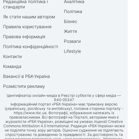
Редакційна політика і
Аналітика
стандарти
Політика
Як стати нашим автором
Бізнес
Правила користування
Життя
Правова інформація
Розваги
Політика конфіденційності
Lifestyle
Контакти
Команда
Вакансії в РБК-Україна
Розмістити рекламу
Ідентифікатор онлайн-медіа в Реєстрі суб’єктів у сфері медіа —
R40-05347
Інформаційний портал «РБК-Україна» має тримовну версію
(українську, російську та англійську), головна сторінка порталу -
https://www.rbc.ua
. Фотографії, зображення належать їх
правовласникам. Всі фотографії на Порталі, авторами яких є
журналісти «РБК-Україна», розміщені на умовах ліцензії Creative
Commons Attribution 4.0 International. Редакція «РБК-Україна» може
не поділяти точку зору авторів. Оціночні судження не підлягають
спростуванню та доведенню їх правдивості. За достовірність та
зміст реклами відповідальність несе рекламодавець. Матеріали,