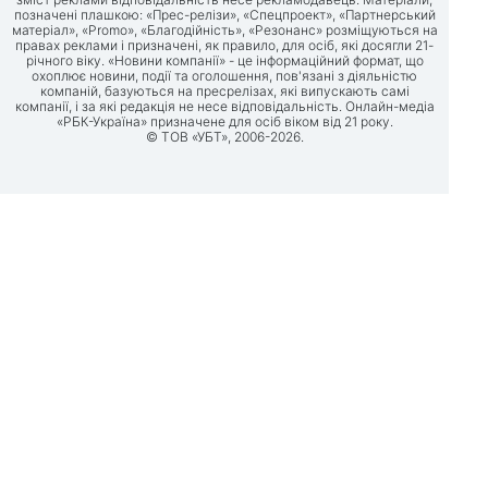
позначені плашкою: «Прес-релізи», «Спецпроект», «Партнерський
матеріал», «Promo», «Благодійність», «Резонанс» розміщуються на
правах реклами і призначені, як правило, для осіб, які досягли 21-
річного віку. «Новини компанії» - це інформаційний формат, що
охоплює новини, події та оголошення, пов'язані з діяльністю
компаній, базуються на пресрелізах, які випускають самі
компанії, і за які редакція не несе відповідальність. Онлайн-медіа
«РБК-Україна» призначене для осіб віком від 21 року.
© ТОВ «УБТ», 2006-2026.