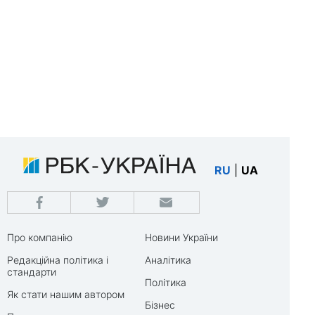
RU
|
UA
Про компанію
Новини України
Редакційна політика і
Аналітика
стандарти
Політика
Як стати нашим автором
Бізнес