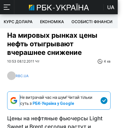
UA
КУРС ДОЛАРА
ЕКОНОМІКА
ОСОБИСТІ ФІНАНСИ
TEC
На мировых рынках цены
нефть отыгрывают
вчерашнее снижение
10:53 08.12.2011 Чт
4 хв
RBC.UA
Не витрачай час на шум! Читай тільки
суть з
РБК-Україна у Google
Цены на нефтяные фьючерсы Light
Sweet и Brent сегодня растут и