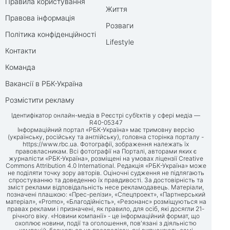
Правила користування
Життя
Правова інформація
Розваги
Політика конфіденційності
Lifestyle
Контакти
Команда
Вакансії в РБК-Україна
Розмістити рекламу
Ідентифікатор онлайн-медіа в Реєстрі суб’єктів у сфері медіа —
R40-05347
Інформаційний портал «РБК-Україна» має тримовну версію
(українську, російську та англійську), головна сторінка порталу -
https://www.rbc.ua
. Фотографії, зображення належать їх
правовласникам. Всі фотографії на Порталі, авторами яких є
журналісти «РБК-Україна», розміщені на умовах ліцензії Creative
Commons Attribution 4.0 International. Редакція «РБК-Україна» може
не поділяти точку зору авторів. Оціночні судження не підлягають
спростуванню та доведенню їх правдивості. За достовірність та
зміст реклами відповідальність несе рекламодавець. Матеріали,
позначені плашкою: «Прес-релізи», «Спецпроект», «Партнерський
матеріал», «Promo», «Благодійність», «Резонанс» розміщуються на
правах реклами і призначені, як правило, для осіб, які досягли 21-
річного віку. «Новини компанії» - це інформаційний формат, що
охоплює новини, події та оголошення, пов'язані з діяльністю