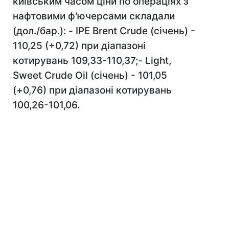
київським часом ціни по операціях з
нафтовими ф'ючерсами складали
(дол./бар.): - IPE Brent Crude (січень) -
110,25 (+0,72) при діапазоні
котирувань 109,33-110,37;- Light,
Sweet Crude Oil (січень) - 101,05
(+0,76) при діапазоні котирувань
100,26-101,06.