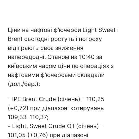
Ціни на нафтові ф'ючерси Light Sweet і
Brent сьогодні ростуть і потроху
відіграють своє зниження
напередодні. Станом на 10:40 за
київським часом ціни по операціях з
нафтовими ф'ючерсами складали
(дол./бар.):
- IPE Brent Crude (січень) - 110,25
(+0,72) при діапазоні котирувань
109,33-110,37;
- Light, Sweet Crude Oil (січень) -
101,05 (+0,76) при діапазоні