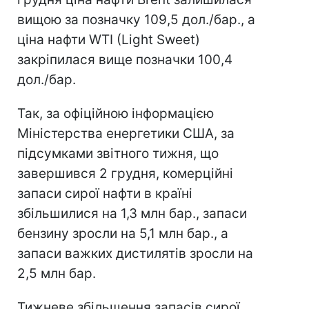
вищою за позначку 109,5 дол./бар., а
ціна нафти WTI (Light Sweet)
закріпилася вище позначки 100,4
дол./бар.
Так, за офіційною інформацією
Міністерства енергетики США, за
підсумками звітного тижня, що
завершився 2 грудня, комерційні
запаси сирої нафти в країні
збільшилися на 1,3 млн бар., запаси
бензину зросли на 5,1 млн бар., а
запаси важких дистилятів зросли на
2,5 млн бар.
Тижневе збільшення запасів сирої