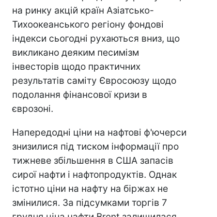
на ринку акцій країн Азіатсько-
Тихоокеанського регіону фондові
індекси сьогодні рухаються вниз, що
викликано деяким песимізм
інвесторів щодо практичних
результатів саміту Євросоюзу щодо
подолання фінансової кризи в
єврозоні.
Напередодні ціни на нафтові ф'ючерси
знизилися під тиском інформації про
тижневе збільшення в США запасів
сирої нафти і нафтопродуктів. Однак
істотно ціни на нафту на біржах не
змінилися. За підсумками торгів 7
грудня ціна нафти Brent залишилася