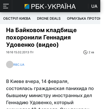
UA
ОБСТРІЛ КИЄВА
DRONE DEALS
ОРМУЗЬКА ПРОТОКА
На Байковом кладбище
похоронили Геннадия
Удовенко (видео)
16:16 15.02.2013 Пт
2 хв
RBC.UA
В Киеве вчера, 14 февраля,
состоялась гражданская панихида по
бывшему министру иностранных дел
Геннадию Удовенко, который