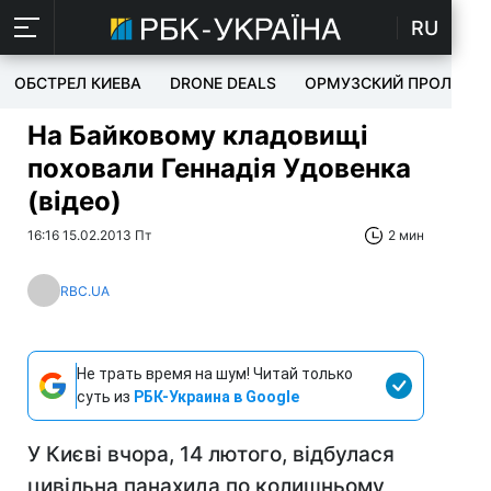
RU
ОБСТРЕЛ КИЕВА
DRONE DEALS
ОРМУЗСКИЙ ПРОЛИВ
На Байковому кладовищі
поховали Геннадія Удовенка
(відео)
16:16 15.02.2013 Пт
2 мин
RBC.UA
Не трать время на шум! Читай только
суть из
РБК-Украина в Google
У Києві вчора, 14 лютого, відбулася
цивільна панахида по колишньому