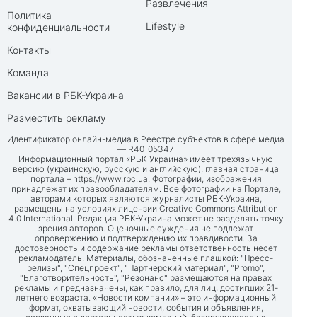
Развлечения
Политика
Lifestyle
конфиденциальности
Контакты
Команда
Вакансии в РБК-Украина
Разместить рекламу
Идентификатор онлайн-медиа в Реестре субъектов в сфере медиа
— R40-05347
Информационный портал «РБК-Украина» имеет трехязычную
версию (украинскую, русскую и английскую), главная страница
портала –
https://www.rbc.ua
. Фотографии, изображения
принадлежат их правообладателям. Все фотографии на Портале,
авторами которых являются журналисты РБК-Украина,
размещены на условиях лицензии Creative Commons Attribution
4.0 International. Редакция РБК-Украина может не разделять точку
зрения авторов. Оценочные суждения не подлежат
опровержению и подтверждению их правдивости. За
достоверность и содержание рекламы ответственность несет
рекламодатель. Материалы, обозначенные плашкой: "Пресс-
релизы", "Спецпроект", "Партнерский материал", "Promo",
"Благотворительность", "Резонанс" размещаются на правах
рекламы и предназначены, как правило, для лиц, достигших 21-
летнего возраста. «Новости компании» – это информационный
формат, охватывающий новости, события и объявления,