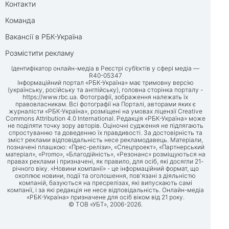
Контакти
Команда
Вакансії в РБК-Україна
Розмістити рекламу
Ідентифікатор онлайн-медіа в Реєстрі суб’єктів у сфері медіа —
R40-05347
Інформаційний портал «РБК-Україна» має тримовну версію
(українську, російську та англійську), головна сторінка порталу -
https://www.rbc.ua
. Фотографії, зображення належать їх
правовласникам. Всі фотографії на Порталі, авторами яких є
журналісти «РБК-Україна», розміщені на умовах ліцензії Creative
Commons Attribution 4.0 International. Редакція «РБК-Україна» може
не поділяти точку зору авторів. Оціночні судження не підлягають
спростуванню та доведенню їх правдивості. За достовірність та
зміст реклами відповідальність несе рекламодавець. Матеріали,
позначені плашкою: «Прес-релізи», «Спецпроект», «Партнерський
матеріал», «Promo», «Благодійність», «Резонанс» розміщуються на
правах реклами і призначені, як правило, для осіб, які досягли 21-
річного віку. «Новини компанії» - це інформаційний формат, що
охоплює новини, події та оголошення, пов'язані з діяльністю
компаній, базуються на пресрелізах, які випускають самі
компанії, і за які редакція не несе відповідальність. Онлайн-медіа
«РБК-Україна» призначене для осіб віком від 21 року.
© ТОВ «УБТ», 2006-2026.