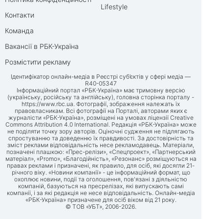
Lifestyle
Контакти
Команда
Вакансії в РБК-Україна
Розмістити рекламу
Ідентифікатор онлайн-медіа в Реєстрі суб’єктів у сфері медіа —
R40-05347
Інформаційний портал «РБК-Україна» має тримовну версію
(українську, російську та англійську), головна сторінка порталу -
https://www.rbc.ua
. Фотографії, зображення належать їх
правовласникам. Всі фотографії на Порталі, авторами яких є
журналісти «РБК-Україна», розміщені на умовах ліцензії Creative
Commons Attribution 4.0 International. Редакція «РБК-Україна» може
не поділяти точку зору авторів. Оціночні судження не підлягають
спростуванню та доведенню їх правдивості. За достовірність та
зміст реклами відповідальність несе рекламодавець. Матеріали,
позначені плашкою: «Прес-релізи», «Спецпроект», «Партнерський
матеріал», «Promo», «Благодійність», «Резонанс» розміщуються на
правах реклами і призначені, як правило, для осіб, які досягли 21-
річного віку. «Новини компанії» - це інформаційний формат, що
охоплює новини, події та оголошення, пов'язані з діяльністю
компаній, базуються на пресрелізах, які випускають самі
компанії, і за які редакція не несе відповідальність. Онлайн-медіа
«РБК-Україна» призначене для осіб віком від 21 року.
© ТОВ «УБТ», 2006-2026.