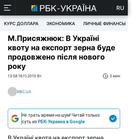
RU
КУРС ДОЛЛАРА
ЭКОНОМИКА
ЛИЧНЫЕ ФИНАНСЫ
T
М.Присяжнюк: В Україні
квоту на експорт зерна буде
продовжено після нового
року
13:58 16.11.2010 Вт
3 мин
RBC.UA
Не трать время на шум! Читай только
суть из
РБК-Украина в Google
В Україні квота на експорт зерна