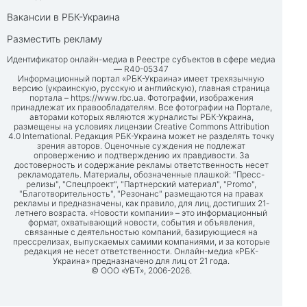
Вакансии в РБК-Украина
Разместить рекламу
Идентификатор онлайн-медиа в Реестре субъектов в сфере медиа
— R40-05347
Информационный портал «РБК-Украина» имеет трехязычную
версию (украинскую, русскую и английскую), главная страница
портала –
https://www.rbc.ua
. Фотографии, изображения
принадлежат их правообладателям. Все фотографии на Портале,
авторами которых являются журналисты РБК-Украина,
размещены на условиях лицензии Creative Commons Attribution
4.0 International. Редакция РБК-Украина может не разделять точку
зрения авторов. Оценочные суждения не подлежат
опровержению и подтверждению их правдивости. За
достоверность и содержание рекламы ответственность несет
рекламодатель. Материалы, обозначенные плашкой: "Пресс-
релизы", "Спецпроект", "Партнерский материал", "Promo",
"Благотворительность", "Резонанс" размещаются на правах
рекламы и предназначены, как правило, для лиц, достигших 21-
летнего возраста. «Новости компании» – это информационный
формат, охватывающий новости, события и объявления,
связанные с деятельностью компаний, базирующиеся на
прессрелизах, выпускаемых самими компаниями, и за которые
редакция не несет ответственности. Онлайн-медиа «РБК-
Украина» предназначено для лиц от 21 года.
© ООО «УБТ», 2006-2026.