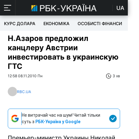
UA
КУРС ДОЛАРА
ЕКОНОМІКА
ОСОБИСТІ ФІНАНСИ
TEC
Н.Азаров предложил
канцлеру Австрии
инвестировать в украинскую
ГТС
12:58 08.11.2010 Пн
3 хв
RBC.UA
Не витрачай час на шум! Читай тільки
суть з
РБК-Україна у Google
Премьер-министр Украины Николай