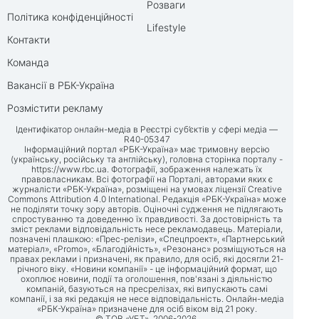
Розваги
Політика конфіденційності
Lifestyle
Контакти
Команда
Вакансії в РБК-Україна
Розмістити рекламу
Ідентифікатор онлайн-медіа в Реєстрі суб’єктів у сфері медіа —
R40-05347
Інформаційний портал «РБК-Україна» має тримовну версію
(українську, російську та англійську), головна сторінка порталу -
https://www.rbc.ua
. Фотографії, зображення належать їх
правовласникам. Всі фотографії на Порталі, авторами яких є
журналісти «РБК-Україна», розміщені на умовах ліцензії Creative
Commons Attribution 4.0 International. Редакція «РБК-Україна» може
не поділяти точку зору авторів. Оціночні судження не підлягають
спростуванню та доведенню їх правдивості. За достовірність та
зміст реклами відповідальність несе рекламодавець. Матеріали,
позначені плашкою: «Прес-релізи», «Спецпроект», «Партнерський
матеріал», «Promo», «Благодійність», «Резонанс» розміщуються на
правах реклами і призначені, як правило, для осіб, які досягли 21-
річного віку. «Новини компанії» - це інформаційний формат, що
охоплює новини, події та оголошення, пов'язані з діяльністю
компаній, базуються на пресрелізах, які випускають самі
компанії, і за які редакція не несе відповідальність. Онлайн-медіа
«РБК-Україна» призначене для осіб віком від 21 року.
© ТОВ «УБТ», 2006-2026.