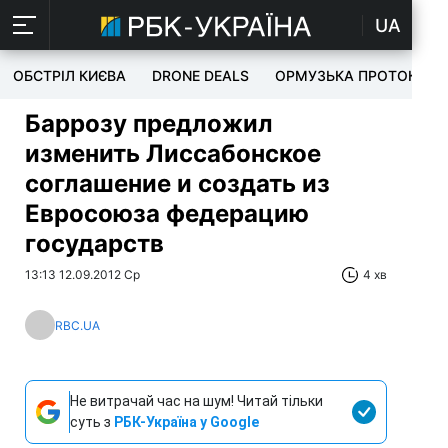
UA
ОБСТРІЛ КИЄВА
DRONE DEALS
ОРМУЗЬКА ПРОТОКА
Баррозу предложил
изменить Лиссабонское
соглашение и создать из
Евросоюза федерацию
государств
13:13 12.09.2012 Ср
4 хв
RBC.UA
Не витрачай час на шум! Читай тільки
суть з
РБК-Україна у Google