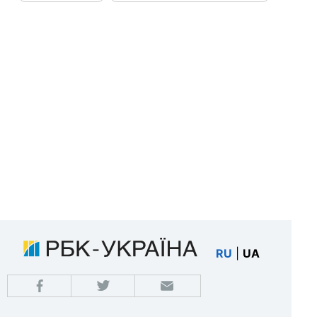
RU
|
UA