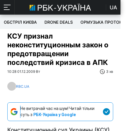
UA
ОБСТРІЛ КИЄВА
DRONE DEALS
ОРМУЗЬКА ПРОТОКА
КСУ признал
неконституционным закон о
предотвращении
последствий кризиса в АПК
10:28 01.12.2009 Вт
3 хв
RBC.UA
Не витрачай час на шум! Читай тільки
суть з
РБК-Україна у Google
Конституционный суд Украины (КСУ)