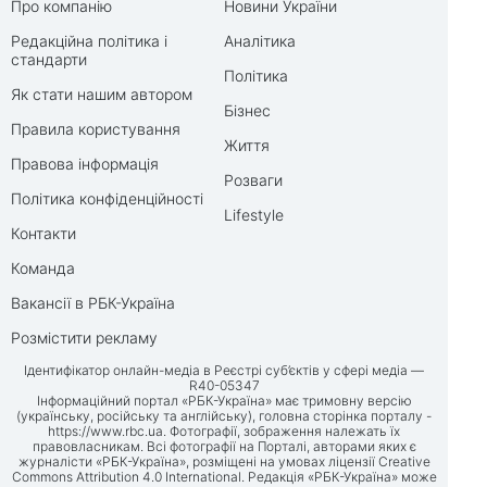
Про компанію
Новини України
Редакційна політика і
Аналітика
стандарти
Політика
Як стати нашим автором
Бізнес
Правила користування
Життя
Правова інформація
Розваги
Політика конфіденційності
Lifestyle
Контакти
Команда
Вакансії в РБК-Україна
Розмістити рекламу
Ідентифікатор онлайн-медіа в Реєстрі суб’єктів у сфері медіа —
R40-05347
Інформаційний портал «РБК-Україна» має тримовну версію
(українську, російську та англійську), головна сторінка порталу -
https://www.rbc.ua
. Фотографії, зображення належать їх
правовласникам. Всі фотографії на Порталі, авторами яких є
журналісти «РБК-Україна», розміщені на умовах ліцензії Creative
Commons Attribution 4.0 International. Редакція «РБК-Україна» може