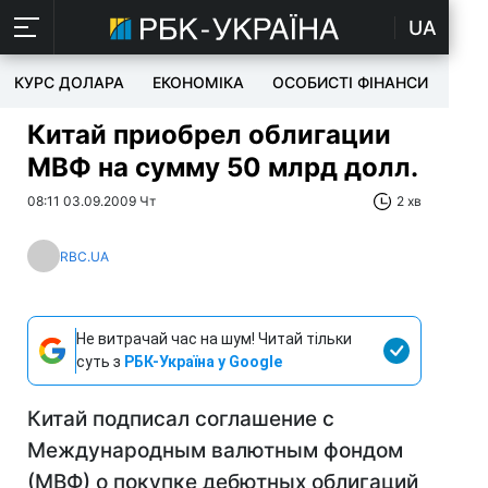
UA
КУРС ДОЛАРА
ЕКОНОМІКА
ОСОБИСТІ ФІНАНСИ
TEC
Китай приобрел облигации
МВФ на сумму 50 млрд долл.
08:11 03.09.2009 Чт
2 хв
RBC.UA
Не витрачай час на шум! Читай тільки
суть з
РБК-Україна у Google
Китай подписал соглашение с
Международным валютным фондом
(МВФ) о покупке дебютных облигаций