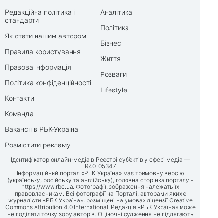
Редакційна політика і
Аналітика
стандарти
Політика
Як стати нашим автором
Бізнес
Правила користування
Життя
Правова інформація
Розваги
Політика конфіденційності
Lifestyle
Контакти
Команда
Вакансії в РБК-Україна
Розмістити рекламу
Ідентифікатор онлайн-медіа в Реєстрі суб’єктів у сфері медіа —
R40-05347
Інформаційний портал «РБК-Україна» має тримовну версію
(українську, російську та англійську), головна сторінка порталу -
https://www.rbc.ua
. Фотографії, зображення належать їх
правовласникам. Всі фотографії на Порталі, авторами яких є
журналісти «РБК-Україна», розміщені на умовах ліцензії Creative
Commons Attribution 4.0 International. Редакція «РБК-Україна» може
не поділяти точку зору авторів. Оціночні судження не підлягають