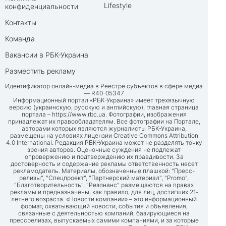
Lifestyle
конфиденциальности
Контакты
Команда
Вакансии в РБК-Украина
Разместить рекламу
Идентификатор онлайн-медиа в Реестре субъектов в сфере медиа
— R40-05347
Информационный портал «РБК-Украина» имеет трехязычную
версию (украинскую, русскую и английскую), главная страница
портала –
https://www.rbc.ua
. Фотографии, изображения
принадлежат их правообладателям. Все фотографии на Портале,
авторами которых являются журналисты РБК-Украина,
размещены на условиях лицензии Creative Commons Attribution
4.0 International. Редакция РБК-Украина может не разделять точку
зрения авторов. Оценочные суждения не подлежат
опровержению и подтверждению их правдивости. За
достоверность и содержание рекламы ответственность несет
рекламодатель. Материалы, обозначенные плашкой: "Пресс-
релизы", "Спецпроект", "Партнерский материал", "Promo",
"Благотворительность", "Резонанс" размещаются на правах
рекламы и предназначены, как правило, для лиц, достигших 21-
летнего возраста. «Новости компании» – это информационный
формат, охватывающий новости, события и объявления,
связанные с деятельностью компаний, базирующиеся на
прессрелизах, выпускаемых самими компаниями, и за которые