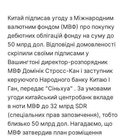
Китай підписав угоду з Міжнародним
валютним фондом (МВФ) про покупку
дебютних облігацій фонду на суму до
50 млрд дол. Відповідні домовленості
скріпили своїми підписами у
Вашингтоні директор-розпорядник
МВФ Домінік Стросс-Кан і заступник
керуючого Народного банку Китаю І
Ган, передає "Сіньхуа" . За умовами
угоди китайський центробанк вкладе
в ноти МВФ до 32 млрд SDR
(спеціальних прав запозичення), тобто
близько 50 млрд дол. Нагадаємо, що
МВФ затвердив план розміщення