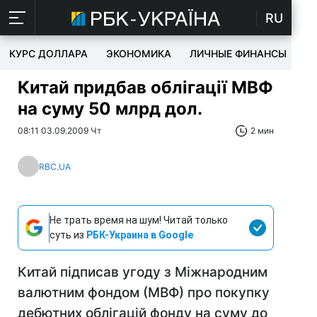
RU
КУРС ДОЛЛАРА
ЭКОНОМИКА
ЛИЧНЫЕ ФИНАНСЫ
T
Китай придбав облігації МВФ
на суму 50 млрд дол.
08:11 03.09.2009 Чт
2 мин
RBC.UA
Не трать время на шум! Читай только
суть из
РБК-Украина в Google
Китай підписав угоду з Міжнародним
валютним фондом (МВФ) про покупку
дебютних облігацій фонду на суму до