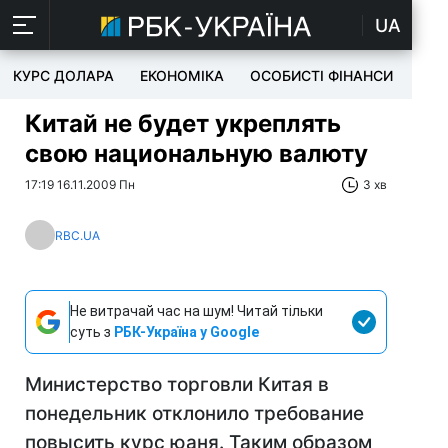
UA
КУРС ДОЛАРА
ЕКОНОМІКА
ОСОБИСТІ ФІНАНСИ
TEC
Китай не будет укреплять
свою национальную валюту
17:19 16.11.2009 Пн
3 хв
RBC.UA
Не витрачай час на шум! Читай тільки
суть з
РБК-Україна у Google
Министерство торговли Китая в
понедельник отклонило требование
повысить курс юаня. Таким образом