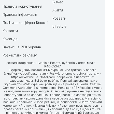
Бізнес
Правила користування
Життя
Правова інформація
Розваги
Політика конфіденційності
Lifestyle
Контакти
Команда
Вакансії в РБК-Україна
Розмістити рекламу
Ідентифікатор онлайн-медіа в Реєстрі суб’єктів у сфері медіа —
R40-05347
Інформаційний портал «РБК-Україна» має тримовну версію
(українську, російську та англійську), головна сторінка порталу -
https://www.rbc.ua
. Фотографії, зображення належать їх
правовласникам. Всі фотографії на Порталі, авторами яких є
журналісти «РБК-Україна», розміщені на умовах ліцензії Creative
Commons Attribution 4.0 International. Редакція «РБК-Україна» може
не поділяти точку зору авторів. Оціночні судження не підлягають
спростуванню та доведенню їх правдивості. За достовірність та
зміст реклами відповідальність несе рекламодавець. Матеріали,
позначені плашкою: «Прес-релізи», «Спецпроект», «Партнерський
матеріал», «Promo», «Благодійність», «Резонанс» розміщуються на
правах реклами і призначені, як правило, для осіб, які досягли 21-
річного віку. «Новини компанії» - це інформаційний формат, що