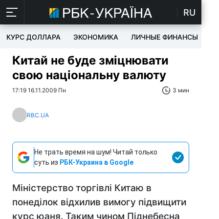
RU
КУРС ДОЛЛАРА
ЭКОНОМИКА
ЛИЧНЫЕ ФИНАНСЫ
T
Китай не буде зміцнювати
свою національну валюту
17:19 16.11.2009 Пн
3 мин
RBC.UA
Не трать время на шум! Читай только
суть из
РБК-Украина в Google
Міністерство торгівлі Китаю в
понеділок відхилив вимогу підвищити
курс юаня. Таким чином Піднебесна