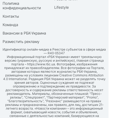
Политика
Lifestyle
конфиденциальности
Контакты
Команда
Вакансии в РБК-Украина
Разместить рекламу
Идентификатор онлайн-медиа в Реестре субъектов в сфере медиа
— R40-05347
Информационный портал «РБК-Украина» имеет трехязычную
версию (украинскую, русскую и английскую), главная страница
портала –
https://www.rbc.ua
. Фотографии, изображения
принадлежат их правообладателям. Все фотографии на Портале,
авторами которых являются журналисты РБК-Украина,
размещены на условиях лицензии Creative Commons Attribution
4.0 International. Редакция РБК-Украина может не разделять точку
зрения авторов. Оценочные суждения не подлежат
опровержению и подтверждению их правдивости. За
достоверность и содержание рекламы ответственность несет
рекламодатель. Материалы, обозначенные плашкой: "Пресс-
релизы", "Спецпроект", "Партнерский материал", "Promo",
"Благотворительность", "Резонанс" размещаются на правах
рекламы и предназначены, как правило, для лиц, достигших 21-
летнего возраста. «Новости компании» – это информационный
формат, охватывающий новости, события и объявления,
связанные с деятельностью компаний, базирующиеся на