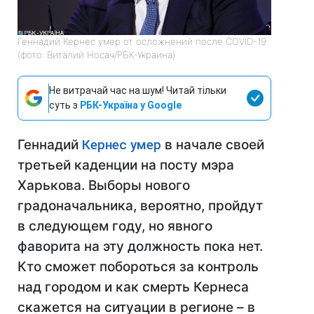
Геннадий Кернес умер от осложнений после COVID-19
(фото: Виталий Носач/РБК-Украина)
Не витрачай час на шум! Читай тільки
суть з
РБК-Україна у Google
Геннадий
Кернес умер
в начале своей
третьей каденции на посту мэра
Харькова. Выборы нового
градоначальника, вероятно, пройдут
в следующем году, но явного
фаворита на эту должность пока нет.
Кто сможет побороться за контроль
над городом и как смерть Кернеса
скажется на ситуации в регионе – в