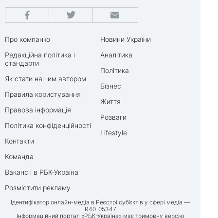
Про компанію
Новини України
Редакційна політика і
Аналітика
стандарти
Політика
Як стати нашим автором
Бізнес
Правила користування
Життя
Правова інформація
Розваги
Політика конфіденційності
Lifestyle
Контакти
Команда
Вакансії в РБК-Україна
Розмістити рекламу
Ідентифікатор онлайн-медіа в Реєстрі суб’єктів у сфері медіа —
R40-05347
Інформаційний портал «РБК-Україна» має тримовну версію