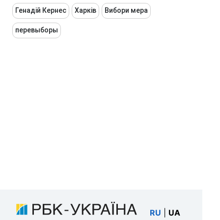
Генадій Кернес
Харків
Вибори мера
перевыборы
RU
|
UA