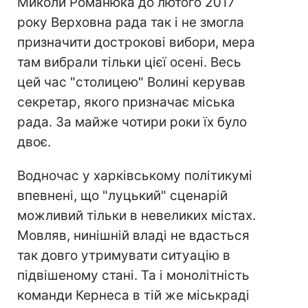
Миколи Романюка до лютого 2017
року Верховна рада так і не змогла
призначити дострокові вибори, мера
там вибрали тільки цієї осені. Весь
цей час "столицею" Волині керував
секретар, якого призначає міська
рада. За майже чотири роки їх було
двоє.
Водночас у харківському політикумі
впевнені, що "луцький" сценарій
можливий тільки в невеликих містах.
Мовляв, нинішній владі не вдасться
так довго утримувати ситуацію в
підвішеному стані. Та і монолітність
команди Кернеса в тій же міськраді