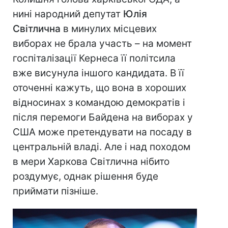
нині народний депутат
Юлія
Світлична
в минулих місцевих
виборах не брала участь – на момент
госпіталізації Кернеса її політсила
вже висунула іншого кандидата. В її
оточенні кажуть, що вона в хороших
відносинах з командою демократів і
після перемоги Байдена на виборах у
США може претендувати на посаду в
центральній владі. Але і над походом
в мери Харкова Світлична нібито
роздумує, однак рішення буде
приймати пізніше.