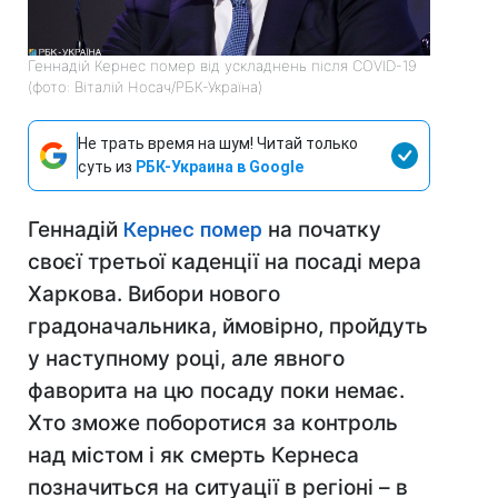
Геннадій Кернес помер від ускладнень після COVID-19
(фото: Віталій Носач/РБК-Україна)
Не трать время на шум! Читай только
суть из
РБК-Украина в Google
Геннадій
Кернес помер
на початку
своєї третьої каденції на посаді мера
Харкова. Вибори нового
градоначальника, ймовірно, пройдуть
у наступному році, але явного
фаворита на цю посаду поки немає.
Хто зможе поборотися за контроль
над містом і як смерть Кернеса
позначиться на ситуації в регіоні – в