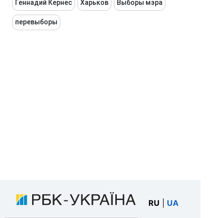
Геннадий Кернес
Харьков
Выборы мэра
перевыборы
RU
|
UA