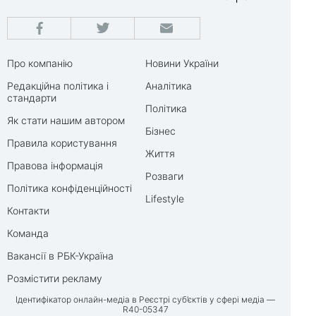
Про компанію
Новини України
Редакційна політика і
Аналітика
стандарти
Політика
Як стати нашим автором
Бізнес
Правила користування
Життя
Правова інформація
Розваги
Політика конфіденційності
Lifestyle
Контакти
Команда
Вакансії в РБК-Україна
Розмістити рекламу
Ідентифікатор онлайн-медіа в Реєстрі суб’єктів у сфері медіа —
R40-05347