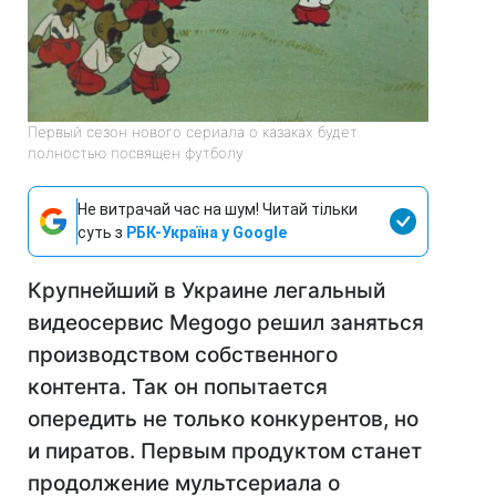
Первый сезон нового сериала о казаках будет
полностью посвящен футболу
Не витрачай час на шум! Читай тільки
суть з
РБК-Україна у Google
Крупнейший в Украине легальный
видеосервис Megogo решил заняться
производством собственного
контента. Так он попытается
опередить не только конкурентов, но
и пиратов. Первым продуктом станет
продолжение мультсериала о