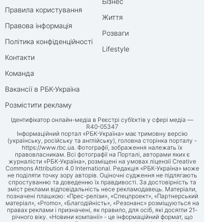
Бізнес
Правила користування
Життя
Правова інформація
Розваги
Політика конфіденційності
Lifestyle
Контакти
Команда
Вакансії в РБК-Україна
Розмістити рекламу
Ідентифікатор онлайн-медіа в Реєстрі суб’єктів у сфері медіа —
R40-05347
Інформаційний портал «РБК-Україна» має тримовну версію
(українську, російську та англійську), головна сторінка порталу -
https://www.rbc.ua
. Фотографії, зображення належать їх
правовласникам. Всі фотографії на Порталі, авторами яких є
журналісти «РБК-Україна», розміщені на умовах ліцензії Creative
Commons Attribution 4.0 International. Редакція «РБК-Україна» може
не поділяти точку зору авторів. Оціночні судження не підлягають
спростуванню та доведенню їх правдивості. За достовірність та
зміст реклами відповідальність несе рекламодавець. Матеріали,
позначені плашкою: «Прес-релізи», «Спецпроект», «Партнерський
матеріал», «Promo», «Благодійність», «Резонанс» розміщуються на
правах реклами і призначені, як правило, для осіб, які досягли 21-
річного віку. «Новини компанії» - це інформаційний формат, що