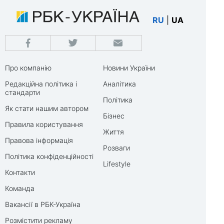
RU
|
UA
Про компанію
Новини України
Редакційна політика і
Аналітика
стандарти
Політика
Як стати нашим автором
Бізнес
Правила користування
Життя
Правова інформація
Розваги
Політика конфіденційності
Lifestyle
Контакти
Команда
Вакансії в РБК-Україна
Розмістити рекламу