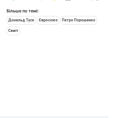
Більше по темі:
Дональд Туск
Євросоюз
Петро Порошенко
Саміт