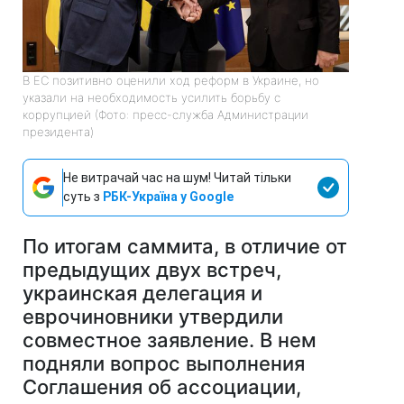
В ЕС позитивно оценили ход реформ в Украине, но
указали на необходимость усилить борьбу с
коррупцией (Фото: пресс-служба Администрации
президента)
Не витрачай час на шум! Читай тільки
суть з
РБК-Україна у Google
По итогам саммита, в отличие от
предыдущих двух встреч,
украинская делегация и
еврочиновники утвердили
совместное заявление. В нем
подняли вопрос выполнения
Соглашения об ассоциации,