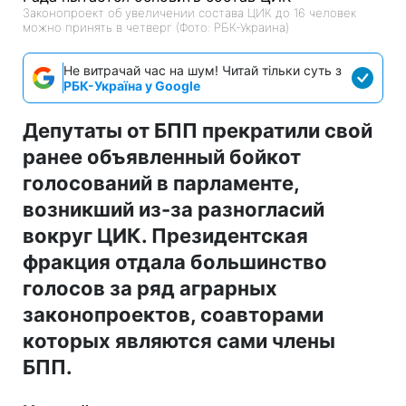
Законопроект об увеличении состава ЦИК до 16 человек
можно принять в четверг (Фото: РБК-Украина)
Не витрачай час на шум! Читай тільки суть з
РБК-Україна у Google
Депутаты от БПП прекратили свой
ранее объявленный бойкот
голосований в парламенте,
возникший из-за разногласий
вокруг ЦИК. Президентская
фракция отдала большинство
голосов за ряд аграрных
законопроектов, соавторами
которых являются сами члены
БПП.