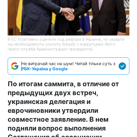
В ЕС позитивно оценили ход реформ в Украине, но указали
на необходимость усилить борьбу с коррупцией (Фото:
пресс-служба Администрации президента)
Не витрачай час на шум! Читай тільки суть з
РБК-Україна у Google
По итогам саммита, в отличие от
предыдущих двух встреч,
украинская делегация и
еврочиновники утвердили
совместное заявление. В нем
подняли вопрос выполнения
Соглашения об ассоциации,