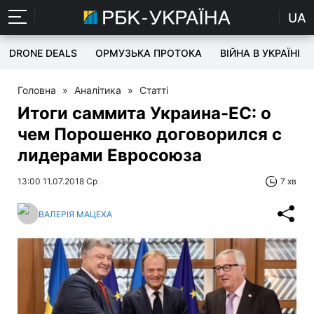
UA
DRONE DEALS
ОРМУЗЬКА ПРОТОКА
ВІЙНА В УКРАЇНІ
Головна
»
Аналітика
»
Статті
Итоги саммита Украина-ЕС: о
чем Порошенко договорился с
лидерами Евросоюза
13:00 11.07.2018 Ср
7 хв
ВАЛЕРІЯ МАЦЕХА