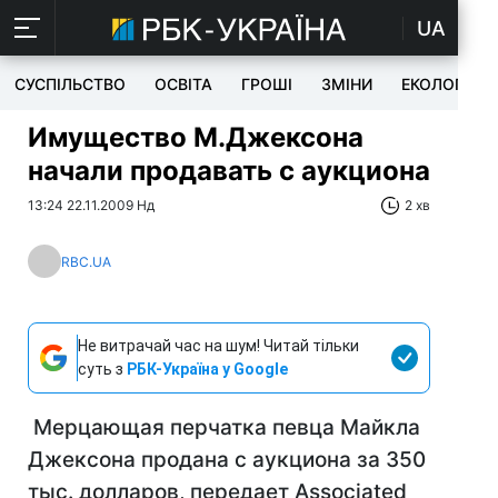
UA
СУСПІЛЬСТВО
ОСВІТА
ГРОШІ
ЗМІНИ
ЕКОЛОГІЯ
Имущество М.Джексона
начали продавать с аукциона
13:24 22.11.2009 Нд
2 хв
RBC.UA
Не витрачай час на шум! Читай тільки
суть з
РБК-Україна у Google
Мерцающая перчатка певца Майкла
Джексона продана с аукциона за 350
тыс. долларов, передает Associated