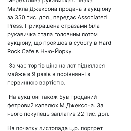
Мерехтлива рукавичка співака
Майкла Джексона продана з аукціону
за 350 тис. дол., передає Associated
Press. Прикрашена стразами біла
рукавичка стала головним лотом
аукціону, що пройшов в суботу в Hard
Rock Cafe в Нью-Йорку.
За час торгів ціна на лот піднялася
майже в 9 разів в порівнянні з
первинною вартістю.
На аукціоні також був проданий
фетровий капелюх М.Джексона. За
нього покупець заплатив 22 тис. дол.
На початку листопада ц.р. портрет