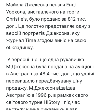
Майкла Джексона пензля Енді
Уорхола, виставленого на торги
Christie's, було продано за 812 тис.
дол.. Це полотно представляє одну з
версій портретів Джексона, яку
журнал Time згодом виніс на свою
обкладинку.
У вересні ц.р. ще одна рукавичка
М.Джексона була продана на аукціоні
в Австралії за 48,4 тис. дол., що удвічі
перевищило передбачувану ціну
продажу. М.Джексон відвідав
Австралію в 1996 р. в рамках свого
світового турне HIStory і під час
виступу кинув рукавичку в зал.