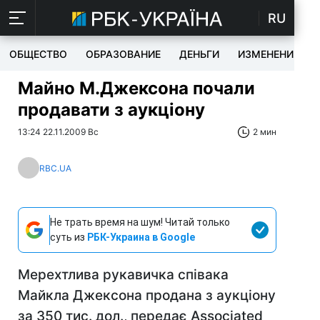
RU
ОБЩЕСТВО
ОБРАЗОВАНИЕ
ДЕНЬГИ
ИЗМЕНЕНИЯ
Майно М.Джексона почали
продавати з аукціону
13:24 22.11.2009 Вс
2 мин
RBC.UA
Не трать время на шум! Читай только
суть из
РБК-Украина в Google
Мерехтлива рукавичка співака
Майкла Джексона продана з аукціону
за 350 тис. дол., передає Associated