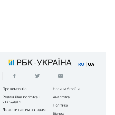
RU
|
UA
Про компанію
Новини України
Редакційна політика і
Аналітика
стандарти
Політика
Як стати нашим автором
Бізнес