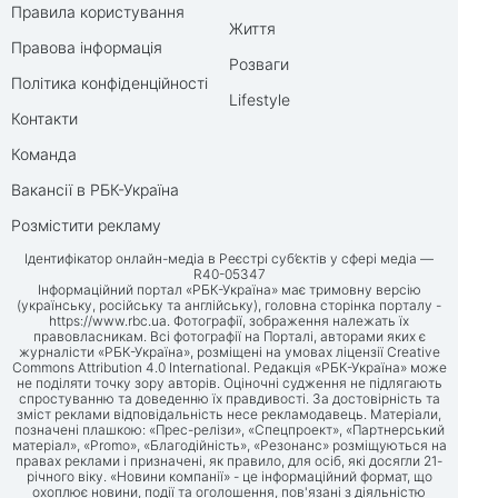
Правила користування
Життя
Правова інформація
Розваги
Політика конфіденційності
Lifestyle
Контакти
Команда
Вакансії в РБК-Україна
Розмістити рекламу
Ідентифікатор онлайн-медіа в Реєстрі суб’єктів у сфері медіа —
R40-05347
Інформаційний портал «РБК-Україна» має тримовну версію
(українську, російську та англійську), головна сторінка порталу -
https://www.rbc.ua
. Фотографії, зображення належать їх
правовласникам. Всі фотографії на Порталі, авторами яких є
журналісти «РБК-Україна», розміщені на умовах ліцензії Creative
Commons Attribution 4.0 International. Редакція «РБК-Україна» може
не поділяти точку зору авторів. Оціночні судження не підлягають
спростуванню та доведенню їх правдивості. За достовірність та
зміст реклами відповідальність несе рекламодавець. Матеріали,
позначені плашкою: «Прес-релізи», «Спецпроект», «Партнерський
матеріал», «Promo», «Благодійність», «Резонанс» розміщуються на
правах реклами і призначені, як правило, для осіб, які досягли 21-
річного віку. «Новини компанії» - це інформаційний формат, що
охоплює новини, події та оголошення, пов'язані з діяльністю