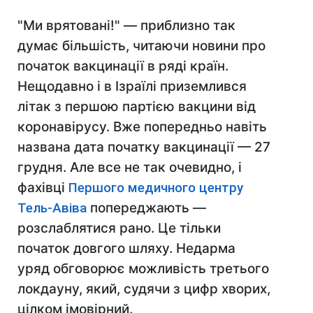
"Ми врятовані!" — приблизно так
думає більшість, читаючи новини про
початок вакцинації в ряді країн.
Нещодавно і в Ізраїлі приземлився
літак з першою партією
вакцини від
коронавірусу.
Вже попередньо навіть
названа дата
початку вакцинації — 27
грудня. Але
все не так очевидно, і
фахівці
Першого медичного центру
Тель-Авіва
попереджають —
розслаблятися рано. Це тільки
початок довгого шляху. Недарма
уряд обговорює можливість третього
локдауну,
який, судячи з цифр хворих,
цілком імовірний.