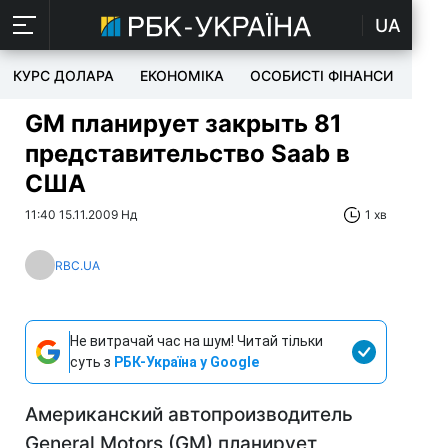
UA
КУРС ДОЛАРА
ЕКОНОМІКА
ОСОБИСТІ ФІНАНСИ
TEC
GM планирует закрыть 81
представительство Saab в
США
11:40 15.11.2009 Нд
1 хв
RBC.UA
Не витрачай час на шум! Читай тільки
суть з
РБК-Україна у Google
Американский автопроизводитель
General Motors (GM) планирует