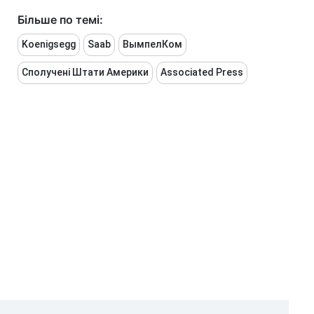
Більше по темі:
Koenigsegg
Saab
ВымпелКом
Сполучені Штати Америки
Associated Press