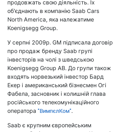
продовжать свою діяльність. Їх
об'єднають в компанію Saab Cars
North America, яка належатиме
Koenigsegg Group.
У серпні 2009р. GM підписала договір
про продаж бренду Saab групі
інвесторів на чолі з шведською
Koenigsegg Group AB. До групи також
входять норвезький інвестор Бард
Екер і американський бізнесмен Огі
Фабела, засновник і колишній глава
російського телекомунікаційного
оператора
"ВимпєлКом"
.
Saab є крупним європейським