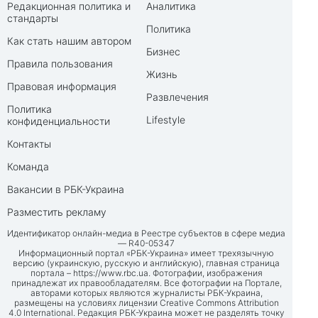
Редакционная политика и
Аналитика
стандарты
Политика
Как стать нашим автором
Бизнес
Правила пользования
Жизнь
Правовая информация
Развлечения
Политика
Lifestyle
конфиденциальности
Контакты
Команда
Вакансии в РБК-Украина
Разместить рекламу
Идентификатор онлайн-медиа в Реестре субъектов в сфере медиа
— R40-05347
Информационный портал «РБК-Украина» имеет трехязычную
версию (украинскую, русскую и английскую), главная страница
портала –
https://www.rbc.ua
. Фотографии, изображения
принадлежат их правообладателям. Все фотографии на Портале,
авторами которых являются журналисты РБК-Украина,
размещены на условиях лицензии Creative Commons Attribution
4.0 International. Редакция РБК-Украина может не разделять точку