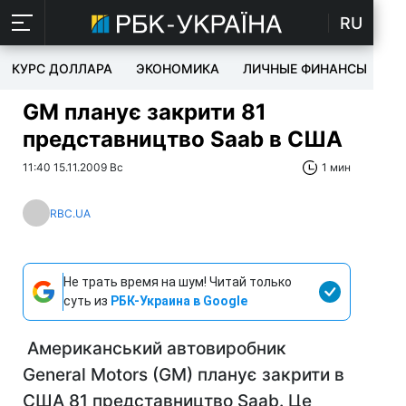
RU
КУРС ДОЛЛАРА
ЭКОНОМИКА
ЛИЧНЫЕ ФИНАНСЫ
T
GM планує закрити 81
представництво Saab в США
11:40 15.11.2009 Вс
1 мин
RBC.UA
Не трать время на шум! Читай только
суть из
РБК-Украина в Google
Американський автовиробник
General Motors (GM) планує закрити в
США 81 представництво Saab. Це