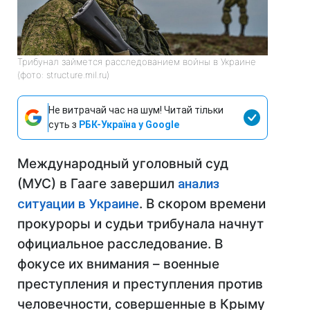
Трибунал займется расследованием войны в Украине
(фото: structure.mil.ru)
Не витрачай час на шум! Читай тільки
суть з
РБК-Україна у Google
Международный уголовный суд
(МУС) в Гааге завершил
анализ
ситуации в Украине
. В скором времени
прокуроры и судьи трибунала начнут
официальное расследование. В
фокусе их внимания – военные
преступления и преступления против
человечности, совершенные в Крыму