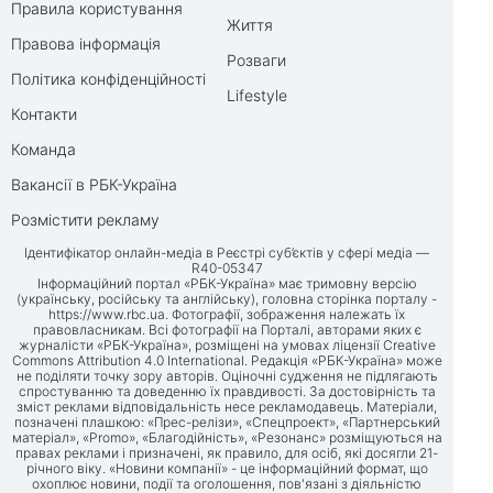
Правила користування
Життя
Правова інформація
Розваги
Політика конфіденційності
Lifestyle
Контакти
Команда
Вакансії в РБК-Україна
Розмістити рекламу
Ідентифікатор онлайн-медіа в Реєстрі суб’єктів у сфері медіа —
R40-05347
Інформаційний портал «РБК-Україна» має тримовну версію
(українську, російську та англійську), головна сторінка порталу -
https://www.rbc.ua
. Фотографії, зображення належать їх
правовласникам. Всі фотографії на Порталі, авторами яких є
журналісти «РБК-Україна», розміщені на умовах ліцензії Creative
Commons Attribution 4.0 International. Редакція «РБК-Україна» може
не поділяти точку зору авторів. Оціночні судження не підлягають
спростуванню та доведенню їх правдивості. За достовірність та
зміст реклами відповідальність несе рекламодавець. Матеріали,
позначені плашкою: «Прес-релізи», «Спецпроект», «Партнерський
матеріал», «Promo», «Благодійність», «Резонанс» розміщуються на
правах реклами і призначені, як правило, для осіб, які досягли 21-
річного віку. «Новини компанії» - це інформаційний формат, що
охоплює новини, події та оголошення, пов'язані з діяльністю