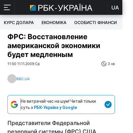
UA
КУРС ДОЛАРА
ЕКОНОМІКА
ОСОБИСТІ ФІНАНСИ
TEC
ФРС: Восстановление
американской экономики
будет медленным
11:50 11.11.2009 Ср
3 хв
RBC.UA
Не витрачай час на шум! Читай тільки
суть з
РБК-Україна у Google
Представители Федеральной
резервной системы (ФРС) США