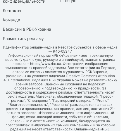
Lifestyle
конфиденциальности
Контакты
Команда
Вакансии в РБК-Украина
Разместить рекламу
Идентификатор онлайн-медиа в Реестре субъектов в сфере медиа
— R40-05347
Информационный портал «РБК-Украина» имеет трехязычную
версию (украинскую, русскую и английскую), главная страница
портала –
https://www.rbc.ua
. Фотографии, изображения
принадлежат их правообладателям. Все фотографии на Портале,
авторами которых являются журналисты РБК-Украина,
размещены на условиях лицензии Creative Commons Attribution
4.0 International. Редакция РБК-Украина может не разделять точку
зрения авторов. Оценочные суждения не подлежат
опровержению и подтверждению их правдивости. За
достоверность и содержание рекламы ответственность несет
рекламодатель. Материалы, обозначенные плашкой: "Пресс-
релизы", "Спецпроект", "Партнерский материал", "Promo",
"Благотворительность", "Резонанс" размещаются на правах
рекламы и предназначены, как правило, для лиц, достигших 21-
летнего возраста. «Новости компании» – это информационный
формат, охватывающий новости, события и объявления,
связанные с деятельностью компаний, базирующиеся на
прессрелизах, выпускаемых самими компаниями, и за которые
редакция не несет ответственности. Онлайн-медиа «РБК-