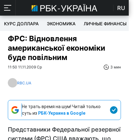
RU
КУРС ДОЛЛАРА
ЭКОНОМИКА
ЛИЧНЫЕ ФИНАНСЫ
T
ФРС: Відновлення
американської економіки
буде повільним
11:50 11.11.2009 Ср
3 мин
RBC.UA
Не трать время на шум! Читай только
суть из
РБК-Украина в Google
Представники Федеральної резервної
системи (ФРС) США вважають, що