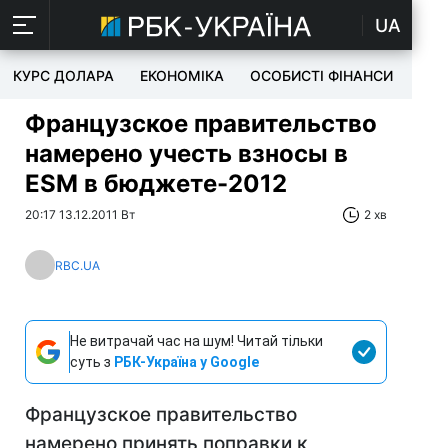
UA
КУРС ДОЛАРА
ЕКОНОМІКА
ОСОБИСТІ ФІНАНСИ
TEC
Французское правительство
намерено учесть взносы в
ESM в бюджете-2012
20:17 13.12.2011 Вт
2 хв
RBC.UA
Не витрачай час на шум! Читай тільки
суть з
РБК-Україна у Google
Французское правительство
намерено принять поправки к