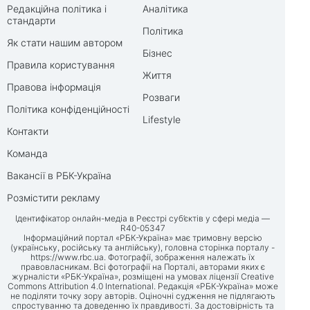
Редакційна політика і
Аналітика
стандарти
Політика
Як стати нашим автором
Бізнес
Правила користування
Життя
Правова інформація
Розваги
Політика конфіденційності
Lifestyle
Контакти
Команда
Вакансії в РБК-Україна
Розмістити рекламу
Ідентифікатор онлайн-медіа в Реєстрі суб’єктів у сфері медіа —
R40-05347
Інформаційний портал «РБК-Україна» має тримовну версію
(українську, російську та англійську), головна сторінка порталу -
https://www.rbc.ua
. Фотографії, зображення належать їх
правовласникам. Всі фотографії на Порталі, авторами яких є
журналісти «РБК-Україна», розміщені на умовах ліцензії Creative
Commons Attribution 4.0 International. Редакція «РБК-Україна» може
не поділяти точку зору авторів. Оціночні судження не підлягають
спростуванню та доведенню їх правдивості. За достовірність та