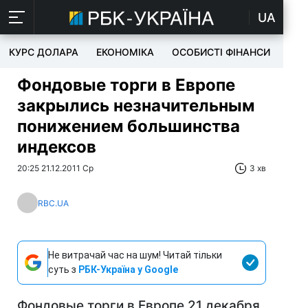
UA
КУРС ДОЛАРА
ЕКОНОМІКА
ОСОБИСТІ ФІНАНСИ
TEC
Фондовые торги в Европе
закрылись незначительным
понижением большинства
индексов
20:25 21.12.2011 Ср
3 хв
RBC.UA
Не витрачай час на шум! Читай тільки
суть з
РБК-Україна у Google
Фондовые торги в Европе 21 декабря