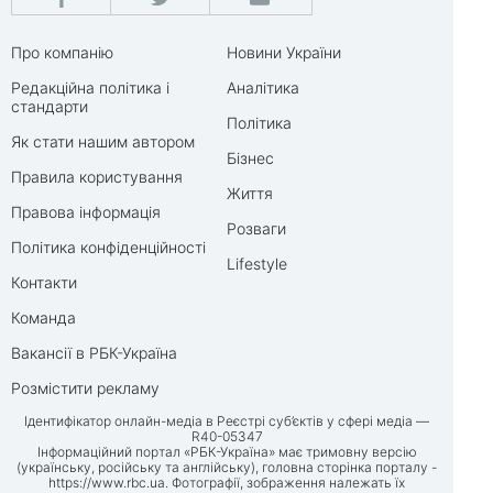
Про компанію
Новини України
Редакційна політика і
Аналітика
стандарти
Політика
Як стати нашим автором
Бізнес
Правила користування
Життя
Правова інформація
Розваги
Політика конфіденційності
Lifestyle
Контакти
Команда
Вакансії в РБК-Україна
Розмістити рекламу
Ідентифікатор онлайн-медіа в Реєстрі суб’єктів у сфері медіа —
R40-05347
Інформаційний портал «РБК-Україна» має тримовну версію
(українську, російську та англійську), головна сторінка порталу -
https://www.rbc.ua
. Фотографії, зображення належать їх