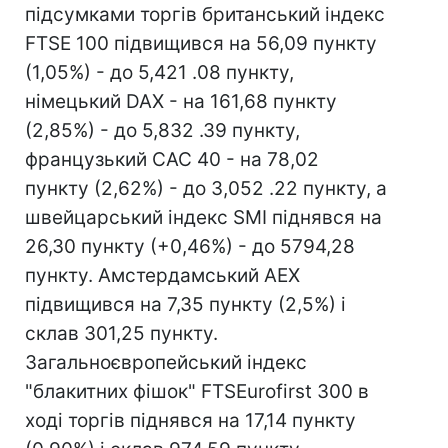
підсумками торгів британський індекс
FTSE 100 підвищився на 56,09 пункту
(1,05%) - до 5,421 .08 пункту,
німецький DAX - на 161,68 пункту
(2,85%) - до 5,832 .39 пункту,
французький CAC 40 - на 78,02
пункту (2,62%) - до 3,052 .22 пункту, а
швейцарський індекс SMI піднявся на
26,30 пункту (+0,46%) - до 5794,28
пункту. Амстердамський AEX
підвищився на 7,35 пункту (2,5%) і
склав 301,25 пункту.
Загальноєвропейський індекс
"блакитних фішок" FTSEurofirst 300 в
ході торгів піднявся на 17,14 пункту