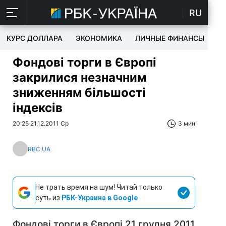
RU
КУРС ДОЛЛАРА
ЭКОНОМИКА
ЛИЧНЫЕ ФИНАНСЫ
T
Фондові торги в Європі
закрилися незначним
зниженням більшості
індексів
20:25 21.12.2011 Ср
3 мин
RBC.UA
Не трать время на шум! Читай только
суть из
РБК-Украина в Google
Фондові торги в Європі 21 грудня 2011