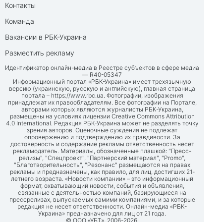
Контакты
Команда
Вакансии в РБК-Украина
Разместить рекламу
Идентификатор онлайн-медиа в Реестре субъектов в сфере медиа
— R40-05347
Информационный портал «РБК-Украина» имеет трехязычную
версию (украинскую, русскую и английскую), главная страница
портала –
https://www.rbc.ua
. Фотографии, изображения
принадлежат их правообладателям. Все фотографии на Портале,
авторами которых являются журналисты РБК-Украина,
размещены на условиях лицензии Creative Commons Attribution
4.0 International. Редакция РБК-Украина может не разделять точку
зрения авторов. Оценочные суждения не подлежат
опровержению и подтверждению их правдивости. За
достоверность и содержание рекламы ответственность несет
рекламодатель. Материалы, обозначенные плашкой: "Пресс-
релизы", "Спецпроект", "Партнерский материал", "Promo",
"Благотворительность", "Резонанс" размещаются на правах
рекламы и предназначены, как правило, для лиц, достигших 21-
летнего возраста. «Новости компании» – это информационный
формат, охватывающий новости, события и объявления,
связанные с деятельностью компаний, базирующиеся на
прессрелизах, выпускаемых самими компаниями, и за которые
редакция не несет ответственности. Онлайн-медиа «РБК-
Украина» предназначено для лиц от 21 года.
© ООО «УБТ», 2006-2026.