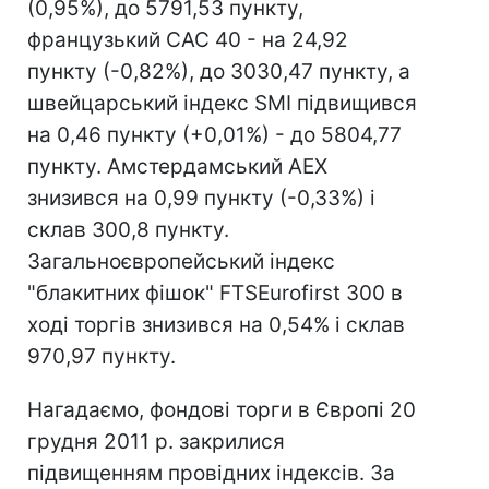
(0,95%), до 5791,53 пункту,
французький CAC 40 - на 24,92
пункту (-0,82%), до 3030,47 пункту, а
швейцарський індекс SMI підвищився
на 0,46 пункту (+0,01%) - до 5804,77
пункту. Амстердамський AEX
знизився на 0,99 пункту (-0,33%) і
склав 300,8 пункту.
Загальноєвропейський індекс
"блакитних фішок" FTSEurofirst 300 в
ході торгів знизився на 0,54% і склав
970,97 пункту.
Нагадаємо, фондові торги в Європі 20
грудня 2011 р. закрилися
підвищенням провідних індексів. За