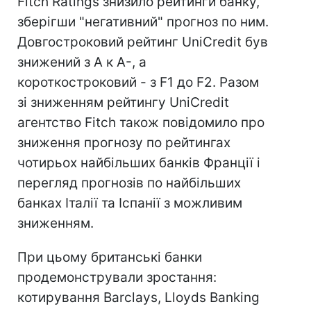
Fitch Ratings знизило рейтинги банку,
зберігши "негативний" прогноз по ним.
Довгостроковий рейтинг UniCredit був
знижений з А к А-, а
короткостроковий - з F1 до F2. Разом
зі зниженням рейтингу UniCredit
агентство Fitch також повідомило про
зниження прогнозу по рейтингах
чотирьох найбільших банків Франції і
перегляд прогнозів по найбільших
банках Італії та Іспанії з можливим
зниженням.
При цьому британські банки
продемонстрували зростання:
котирування Barclays, Lloyds Banking