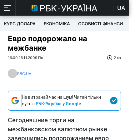
UA
КУРС ДОЛАРА
ЕКОНОМІКА
ОСОБИСТІ ФІНАНСИ
TEC
Евро подорожало на
межбанке
16:00 16.11.2009 Пн
2 хв
RBC.UA
Не витрачай час на шум! Читай тільки
суть з
РБК-Україна у Google
Сегодняшние торги на
межбанковском валютном рынке
завершились подорожанием евро