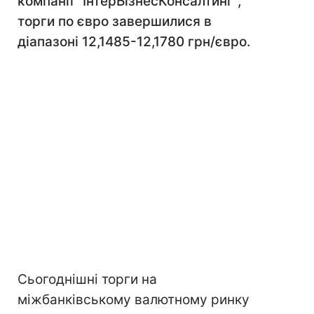
компанії "ІнтерБізнесКонсалтинг",
торги по євро завершилися в
діапазоні 12,1485-12,1780 грн/євро.
Сьогоднішні торги на
міжбанківському валютному ринку