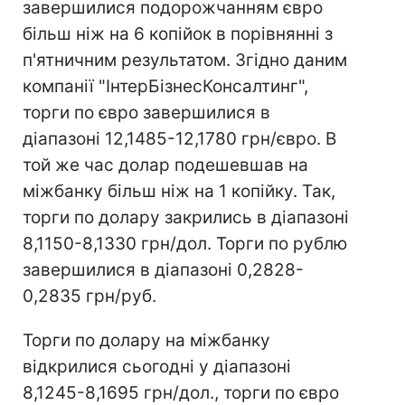
завершилися подорожчанням євро
більш ніж на 6 копійок в порівнянні з
п'ятничним результатом. Згідно даним
компанії "ІнтерБізнесКонсалтинг",
торги по євро завершилися в
діапазоні 12,1485-12,1780 грн/євро. В
той же час долар подешевшав на
міжбанку більш ніж на 1 копійку. Так,
торги по долару закрились в діапазоні
8,1150-8,1330 грн/дол. Торги по рублю
завершилися в діапазоні 0,2828-
0,2835 грн/руб.
Торги по долару на міжбанку
відкрилися сьогодні у діапазоні
8,1245-8,1695 грн/дол., торги по євро