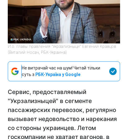
И.о. главы правления "Укрзализныци" Евгений Кравцов
(Виталий Носач, РБК-Украина)
Не витрачай час на шум! Читай тільки
суть з
РБК-Україна у Google
Сервис, предоставляемый
"Укрзализныцей" в сегменте
пассажирских перевозок, регулярно
вызывает недовольство и нарекания
со стороны украинцев. Летом
госкомпании не хватает вагонов, в