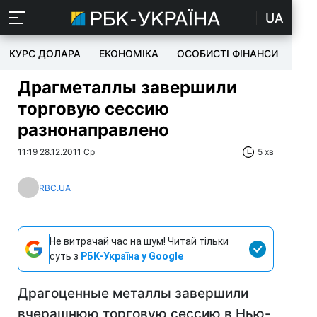
UA
КУРС ДОЛАРА
ЕКОНОМІКА
ОСОБИСТІ ФІНАНСИ
TEC
Драгметаллы завершили
торговую сессию
разнонаправлено
11:19 28.12.2011 Ср
5 хв
RBC.UA
Не витрачай час на шум! Читай тільки
суть з
РБК-Україна у Google
Драгоценные металлы завершили
вчерашнюю торговую сессию в Нью-