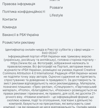
Правова інформація
Розваги
Політика конфіденційності
Lifestyle
Контакти
Команда
Вакансії в РБК-Україна
Розмістити рекламу
Ідентифікатор онлайн-медіа в Реєстрі суб’єктів у сфері медіа —
R40-05347
Інформаційний портал «РБК-Україна» має тримовну версію
(українську, російську та англійську), головна сторінка порталу -
https://www.rbc.ua
. Фотографії, зображення належать їх
правовласникам. Всі фотографії на Порталі, авторами яких є
журналісти «РБК-Україна», розміщені на умовах ліцензії Creative
Commons Attribution 4.0 International. Редакція «РБК-Україна» може
не поділяти точку зору авторів. Оціночні судження не підлягають
спростуванню та доведенню їх правдивості. За достовірність та
зміст реклами відповідальність несе рекламодавець. Матеріали,
позначені плашкою: «Прес-релізи», «Спецпроект», «Партнерський
матеріал», «Promo», «Благодійність», «Резонанс» розміщуються на
правах реклами і призначені, як правило, для осіб, які досягли 21-
річного віку. «Новини компанії» - це інформаційний формат, що
охоплює новини, події та оголошення, пов'язані з діяльністю
компаній, базуються на пресрелізах, які випускають самі
компанії, і за які редакція не несе відповідальність. Онлайн-медіа